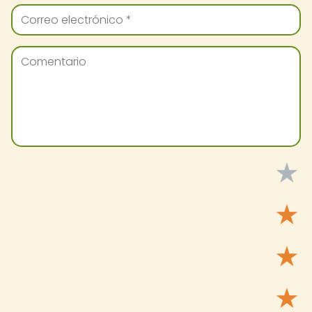
★
★
★
★