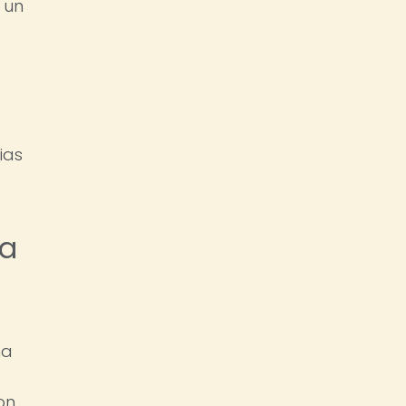
 un
ias
na
na
on