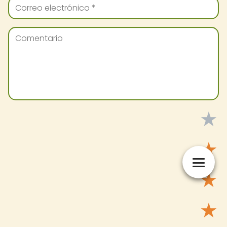
★
★
★
★