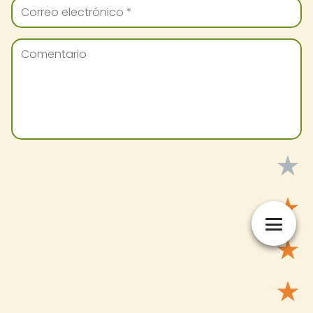
★
★
★
★