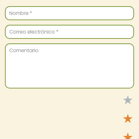
★
★
★