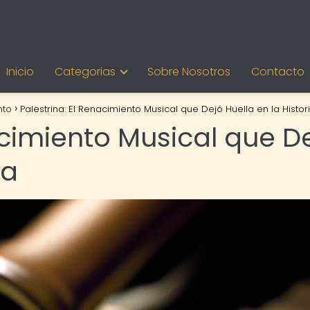
Inicio
Categorias
Sobre Nosotros
Contacto
nto
Palestrina: El Renacimiento Musical que Dejó Huella en la Histor
acimiento Musical que D
ia