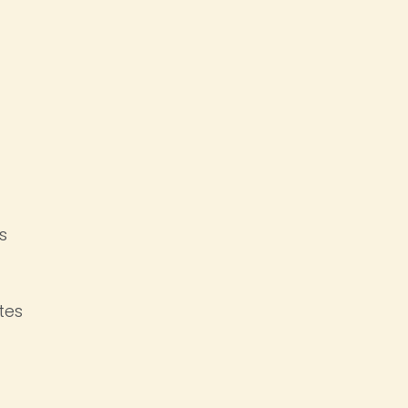
s
tes