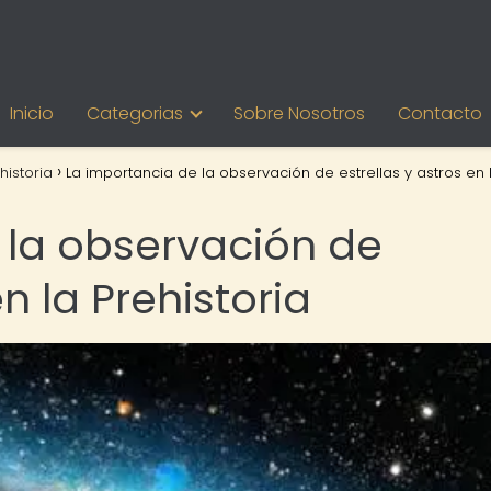
Inicio
Categorias
Sobre Nosotros
Contacto
historia
La importancia de la observación de estrellas y astros en 
 la observación de
en la Prehistoria