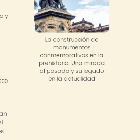
o y
La construcción de
monumentos
conmemorativos en la
prehistoria: Una mirada
al pasado y su legado
en la actualidad
000
y
ban
l
os