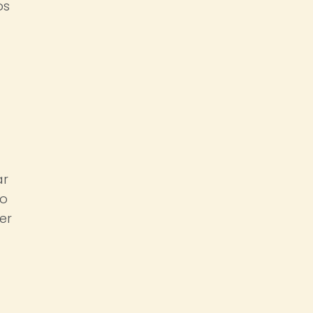
os
ar
io
er