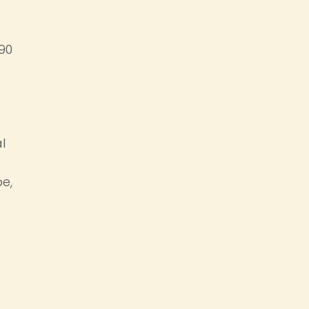
990
l
e,