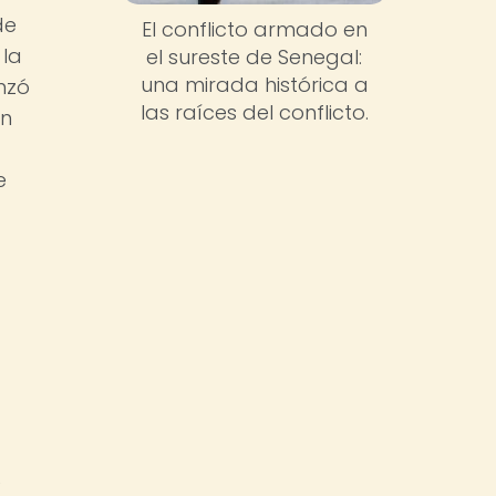
de
El conflicto armado en
 la
el sureste de Senegal:
una mirada histórica a
nzó
las raíces del conflicto.
on
e
e