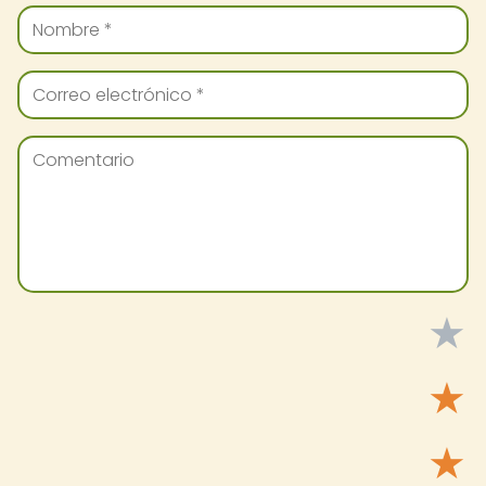
★
★
★