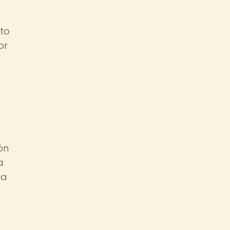
sto
or
ón
a
ra