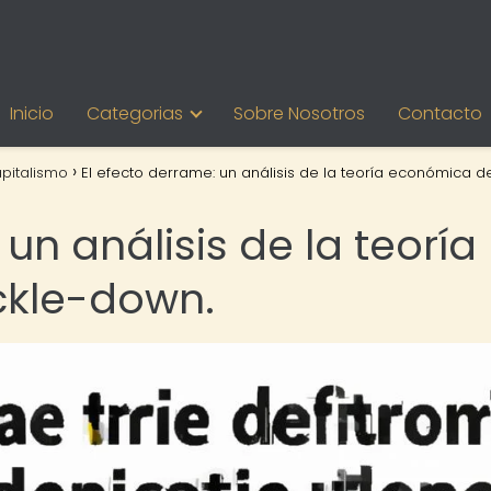
Inicio
Categorias
Sobre Nosotros
Contacto
pitalismo
El efecto derrame: un análisis de la teoría económica d
un análisis de la teoría
ckle-down.