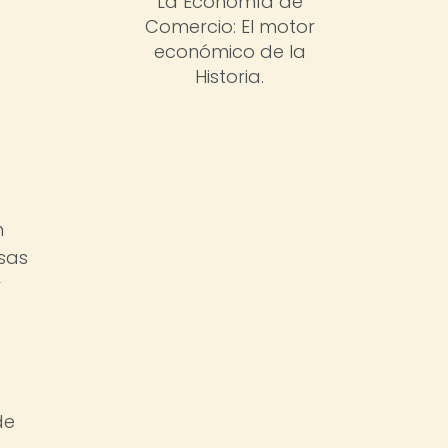
La Economía de
Comercio: El motor
económico de la
Historia.
n
esas
y
de