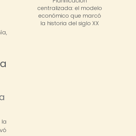
Planificación
centralizada: el modelo
económico que marcó
la historia del siglo XX
ía,
ía
ía
 la
evó