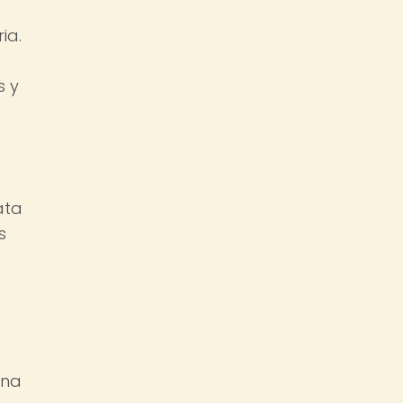
ia.
s y
ata
s
una