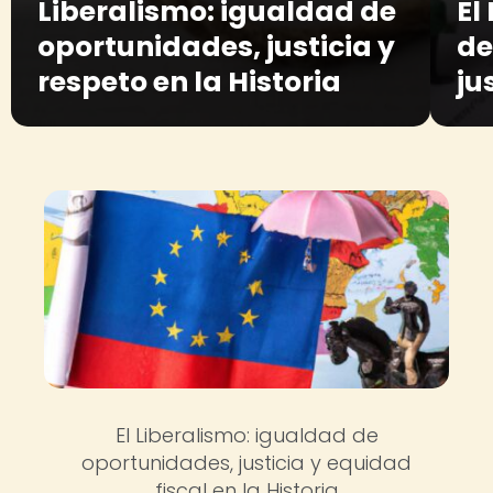
Liberalismo: igualdad de
El
oportunidades, justicia y
de
respeto en la Historia
ju
El Liberalismo: igualdad de
oportunidades, justicia y equidad
fiscal en la Historia