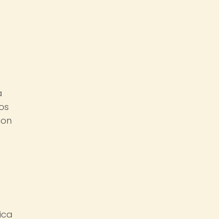
a
os
son
.
ica