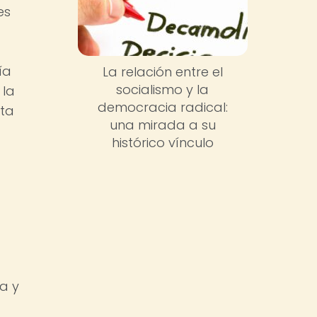
es
ía
La relación entre el
socialismo y la
 la
democracia radical:
sta
una mirada a su
histórico vínculo
a y