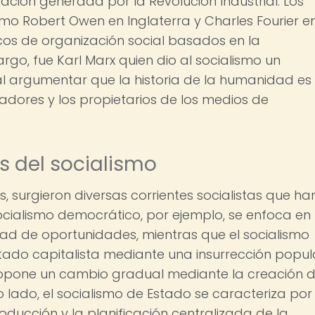
ación generada por la Revolución Industrial. Los
mo Robert Owen en Inglaterra y Charles Fourier e
cos de organización social basados en la
rgo, fue Karl Marx quien dio al socialismo un
 al argumentar que la historia de la humanidad es
jadores y los propietarios de los medios de
es del socialismo
s, surgieron diversas corrientes socialistas que ha
 socialismo democrático, por ejemplo, se enfoca en 
dad de oportunidades, mientras que el socialismo
tado capitalista mediante una insurrección popul
propone un cambio gradual mediante la creación 
lado, el socialismo de Estado se caracteriza por 
oducción y la planificación centralizada de la