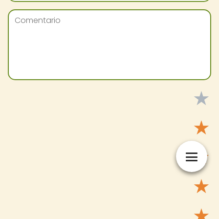
★
★
★
★
★