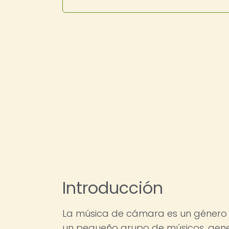
Introducción
La música de cámara es un género m
un pequeño grupo de músicos, gene