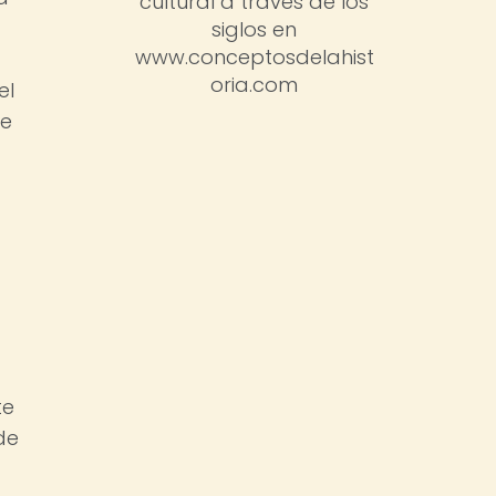
cultural a través de los
siglos en
www.conceptosdelahist
oria.com
el
de
te
de