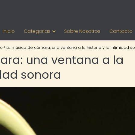
Inicio
Categorias
Sobre Nosotros
Contacto
mo
La música de cámara: una ventana a la historia y la intimidad s
ra: una ventana a la
midad sonora