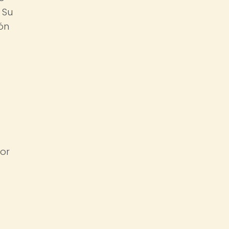
 Su
ión
por