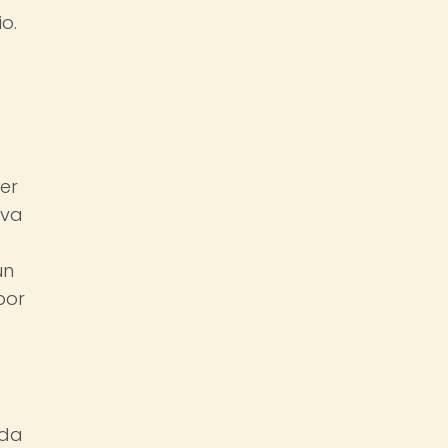
o.
er
iva
un
por
ada