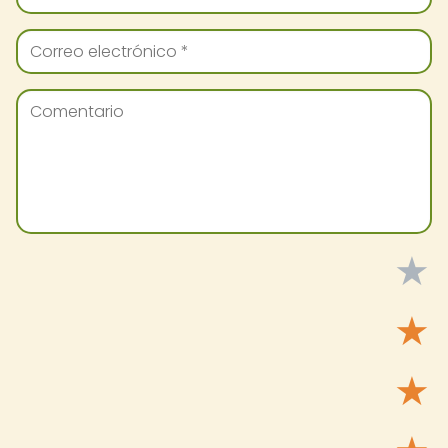
★
★
★