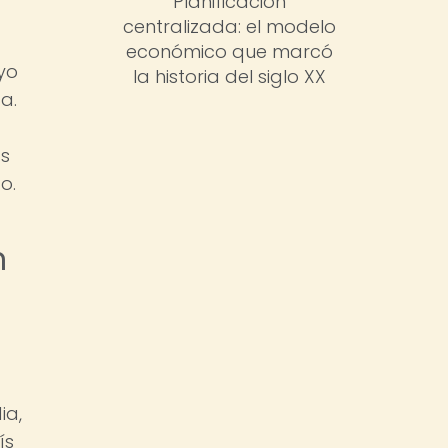
Planificación
centralizada: el modelo
económico que marcó
yo
la historia del siglo XX
a.
as
o.
n
ia,
ís