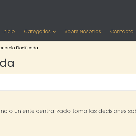
Inicio
Categorias
Sobre Nosotros
Contacto
onomía Planificada
ada
no o un ente centralizado toma las decisiones sob