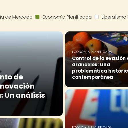
ía de Mercado
Economía Planificada
Liberalism
ECONOMÍA PLANIFICADA
Control de la evasión
aranceles: una
problemática históric
ento de
contemporánea
innovación
: Un análisis
ECONOMÍA PLANIFICADA