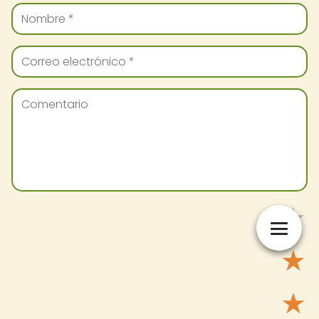
★
★
★