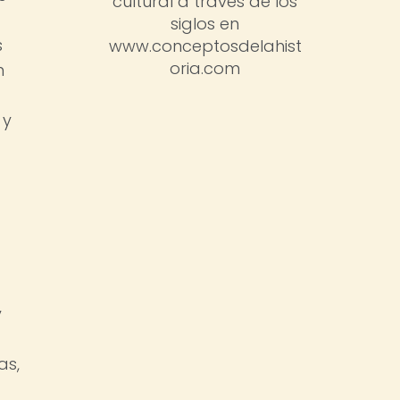
cultural a través de los
siglos en
s
www.conceptosdelahist
oria.com
n
 y
y
as,