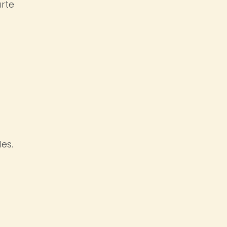
arte
es.