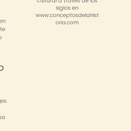
cultural a través de los
siglos en
www.conceptosdelahist
 en
oria.com
te
o
o
es.
sa