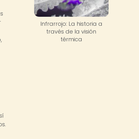
es
r
Infrarrojo: La historia a
través de la visión
térmica
,
sí
os.