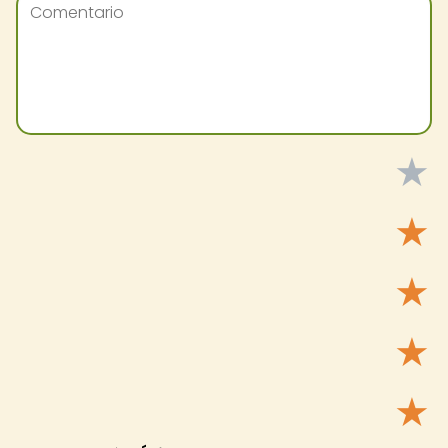
★
★
★
★
★