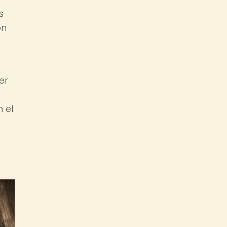
s
ón
er
 el