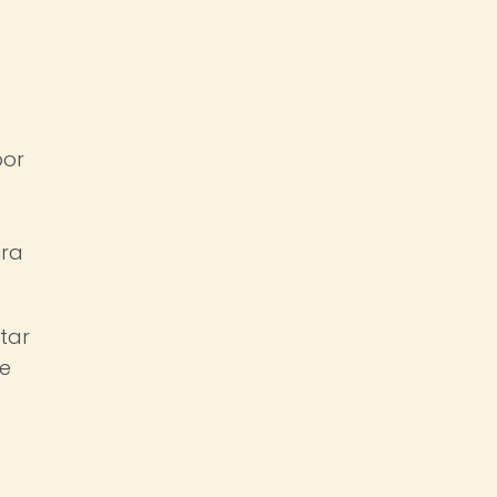
por
e
ura
tar
de