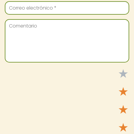
★
★
★
★