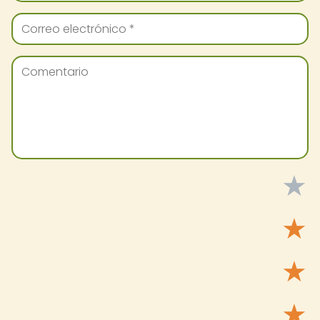
★
★
★
★