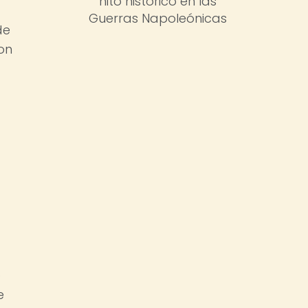
hito histórico en las
Guerras Napoleónicas
de
on
o
e