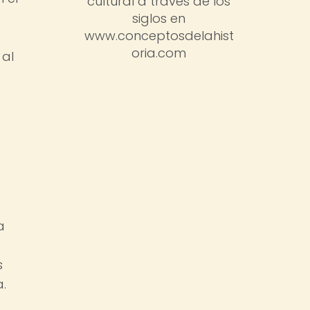
cultural a través de los
siglos en
www.conceptosdelahist
oria.com
 al
a
s
a.